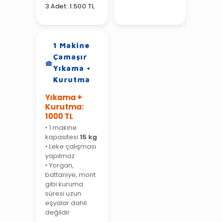
3 Adet: 1.500 TL
1 Makine
Çamaşır
Yıkama +
Kurutma
Yıkama +
Kurutma:
1000 TL
• 1 makine
kapasitesi
15 kg
• Leke çalışması
yapılmaz
• Yorgan,
battaniye, mont
gibi kuruma
süresi uzun
eşyalar dahil
değildir